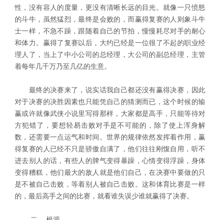
性，没有容人的度量，更没有清晰长远的目光。就像一只愤怒
的斗牛，虽然猛烈，最终是会败的，而赢得复赛的人则象斗牛
士一样，不急不躁，跟随着自己的节拍，慢慢耗尽对手的耐心
和体力。赢得了复赛以后，大约已经是一位很了不起的职业经
理人了，当上了中小公司的总经理，大公司的副总经理，主管
着每年几千万乃至几亿的生意。
最终的决赛来了，说实话我自己都还没有赢得决赛，因此
对于决赛的决胜因素也只能凭自己的猜测而已，这个时候的输
赢或许就像武侠小说里写得那样，大家都是高手，只能等待对
方犯错了，要想轻易击败对手是不可能的，除了使上浑身解
数，还需要一点运气和时间。世界的规律依然发挥着作用，赢
得复赛的人已经不只是骄傲自满了，他们往往刚愎自用，听不
进去别人的话，有些人的脾气变得暴躁，心情变得浮躁，身体
变得糟糕，他们最大的敌人就是他们自己，在决赛中要做的只
是不被自己击败，等着别人被自己击败。这和体育比赛是一样
的，最后高手之间的比赛，就看谁失误少谁就赢得了决赛。
二、 根源