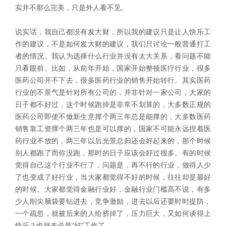
实并不那么完美，只是外人看不见。
说实话，我自己都没有发大财，所以我的建议只是让人快乐工
作的建议，不是如何发大财的建议，我们只讨论一般普通打工
者的情况。我认为选择什么行业并没有太大关系，看问题不能
只看眼前。比如，从前年开始，国家开始整顿医疗行业，很多
医药公司开不下去，很多医药行业的销售开始转行。其实医药
行业的不景气是针对所有公司的，并非针对一家公司，大家的
日子都不好过，这个时候跑掉是非常不划算的，大多数正规的
医药公司即使不做新生意撑个两三年总是能撑的，大多数医药
销售靠工资撑个两三年也是可以撑的，国家不可能永远捏着医
药行业不放的，两三年以后光景总归还会好起来的，那个时候
别人都跑了而你没跑，那时的日子应该会好过很多。有的时候
觉得自己这个行业不行了，问题是，再不行的行业，做得人少
了也变成了好行业，当大家都觉得不好的时候，往往却是最好
的时候。大家都觉得金融行业好，金融行业门槛高不说，有多
少人削尖脑袋要钻进去，竞争激励，进去以后还要时时提防，
一个疏忽，就被后来的人给挤掉了，压力巨大，又如何谈得上
快乐？也就未必是“好”工作了。