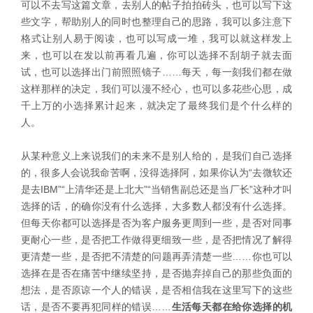
可以不去写这篇文章，去别人的帖子拍拍砖头，也可以写下这
些文字，帮助别人的同时也整理自己的思路，我可以多注意下
格式让别人易于阅读，也可以写成一堆，我可以就这样发上
来，也可以在发以前再看几遍，你可以选择不刮胡子就去面
试，也可以选择出门前照照镜子……每天，每一刻我们都在做
这样那样的决定，我们可以漫不经心，也可以多花些心思，成
千上万的小选择累计起来，就决定了最终我们是个什么样的
人。
从某种意义上来说我们的未来不是别人给的，是我们自己选择
的，很多人会说我命苦啊，没得选择阿，如果你认为“去微软还
是去IBM”“上清华还是上北大”“当销售副总还是当厂长”这种才叫
选择的话，的确你没有什么选择，大多数人都没有什么选择。
但每天你都可以选择是否为客户服务更周到一些，是否对同事
更耐心一些，是否把工作做得更细致一些，是否把情况了解得
更清楚一些，是否把不清楚的问题再弄清楚一些……你也可以
选择在是否在痛苦中继续坚持，是否抛弃掉自己的那些负面的
想法，是否原谅一个人的错误，是否相信我在这里写下的这些
话，是否不要再犯同样的错误……
生活每天都在给你选择的机