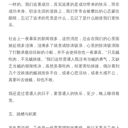
一样的。我们追逐成功，其实追逐的是成功带来的快乐，而非
成功本身。职业生涯的道路上，我们常常会被攀比的心态蒙住
眼睛，忘记了追求的究竟是什么，忘记了是什么能使我们更快
乐。
社会上一夜暴富的新闻很多，这些消息，总会在我们的心里面
掀起很多涟漪，涟漪多了就变成惊涛骇浪，心里的惊涛骇浪除
了打翻承载你目标的小船，并不会使得你也一夜暴富。“只见贼
吃肉，不见贼挨揍。”我们这些普通人既没有当贼的勇气，又缺
乏当贼的狠辣绝决，虽然羡慕吃肉，却更害怕挨揍，偶尔看到
几个没挨揍的贼就按奈不住，或者心思活动，或者大感不公，
真要叫去做贼，却也不敢。
我还是过普通人的日子，要普通人的快乐，至少，晚上睡得着
觉。
五、跳槽与积累
首先要说明，工作是一件需要理智的事情，所以不要在工作上