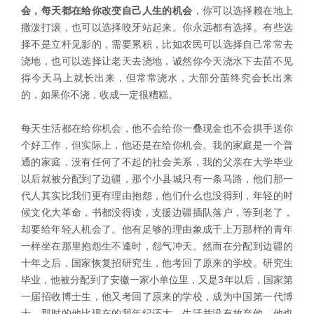
会，每天都在给你改变自己人生的机会
，你可以选择赖在地上
撒泼打滚，也可以选择咬牙站起来。你永远都有选择。有些选
择不是立杆见影的，需要累积，比如农民可以选择自己常常去
浇地，也可以选择让老天去浇地，诚然你今天浇水下去苗不见
得今天马上就长出来，但常常浇水，大部分苗终究会长出来
的，如果你不浇，收成一定很糟糕。
每天生活都在给你机会，他不会给你一叠现金也不会拱手送你
个好工作，但实际上，他还是在给你机会。我的家庭是一个普
通的家庭，没有任何了不起的社会关系，我的父亲在大学毕业
以后就被分配到了边疆，那个小县城只有一条马路，他们那一
代人其实比我们更有理由抱怨，他们什么也没得到，年轻的时
候文化大革命，书都没得读，支援边疆插队落户，等到老了，
却要给年轻人机会了。他有足够的理由象成千上万那样的青年
一样坐在那里抱怨生不逢时，怨气冲天。然而在分配到边疆的
十年之后，国家恢复招研究生，他考回了原来的学校。研究生
毕业，他被分配到了安徽一家小单位里，又是3年以后，国家第
一届招收博士生，他又考回了原来的学校，成为中国第一代博
士，那时的他比现在的我年纪还大。生活并没有放弃他，他也