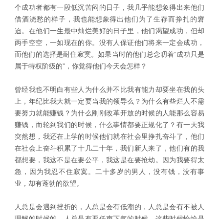
个成功者都有一段低沉苦闷的日子，我几乎能想象得出来他们
借酒浇愁的样子，我也能想象得出他们为了生存而挣扎的窘
迫。在他们一生最中灿烂美好的日子里，他们渴望成功，但却
两手空空，一如现在的你。没有人保证他们将来一定会成功，
而他们的选择是耐住寂寞。如果当时的他们总念叨着“成功只是
属于特权阶级的”，你觉得他们今天会怎样？
曾经我也不明白有些人为什么并不比我有能力却要坐在我的头
上，年纪比我大就一定要当我的领导么？为什么有些烂人不需
要努力就能赚钱？为什么刚刚改革开放的时候的人能那么容易
赚钱，而轮到我们的时候，什么事情都要正规化了？有一天我
突然想，我还在上学的时候他们就在社会里挣扎奋斗了，他们
在社会上奋斗积累了十几二十年，我们新人来了，他们有的我
都想要，我这不是在要公平，我这是在要抢劫。因为我要得太
急，因为我忍不住寂寞。二十多岁的男人，没有钱，没有事
业，却有蓬勃的欲望。
人总是会遇到挫折的，人总是会有低潮的，人总是会有不被人
理解的时候的，人总是有要低声下气的时候，这些时候恰恰是