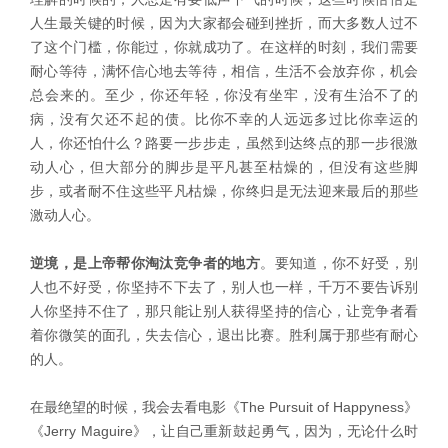
人生最关键的时候，因为大家都会碰到挫折，而大多数人过不
了这个门槛，你能过，你就成功了。在这样的时刻，我们需要
耐心等待，满怀信心地去等待，相信，生活不会放弃你，机会
总会来的。至少，你还年轻，你没有坐牢，没有生治不了的
病，没有欠还不起的债。比你不幸的人远远多过比你幸运的
人，你还怕什么？路要一步步走，虽然到达终点的那一步很激
动人心，但大部分的脚步是平凡甚至枯燥的，但没有这些脚
步，或者耐不住这些平凡枯燥，你终归是无法迎来最后的那些
激动人心。
逆境，是上帝帮你淘汰竞争者的地方
。要知道，你不好受，别
人也不好受，你坚持不下去了，别人也一样，千万不要告诉别
人你坚持不住了，那只能让别人获得坚持的信心，让竞争者看
着你微笑的面孔，失去信心，退出比赛。胜利属于那些有耐心
的人。
在最绝望的时候，我会去看电影《The Pursuit of Happyness》
《Jerry Maguire》，让自己重新鼓起勇气，因为，无论什么时