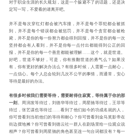
对于职业生涯的长久规划，这是一个躲避不了的话题，还是决
定写一写，不爱看的请离开吧。
并不是每次穿红灯都会被汽车撞，并不是每个罪犯都会被抓
到，并不是每个错误都会被惩罚，并不是每个贪官都会被枪
毙，并不是你的每一份努力都会得到回报，并不是你的每一次
坚持都会有人看到，并不是你每一点付出都能得到公正的回
报，并不是你的每一个善意都能被理解……这个，就是世道。
好吧，世道不够好，可是，你有推翻世道的勇气么？如果没
有，你有更好的解决办法么？有很多时候，人需要一点耐心，
一点信心。每个人总会轮到几次不公平的事情，而通常，安心
等待是最好的办法。
有很多时候我们需要等待，需要耐得住寂寞，等待属于你的那
一刻
。周润发等待过，刘德华等待过，周星驰等待过，王菲等
待过，张艺谋也等待过……看到了他们如今的功成名就的人，
你可曾看到当初他们的等待和耐心？你可曾看到金马奖影帝在
街边摆地摊？你可曾看到德云社一群人在剧场里给一位观众说
相声？你可曾看到周星驰的角色甚至连一句台词都没有？每一