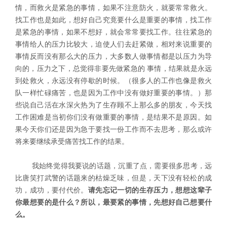
情，而救火是紧急的事情，如果不注意防火，就要常常救火。
找工作也是如此，想好自己究竟要什么是重要的事情，找工作
是紧急的事情，如果不想好，就会常常要找工作。往往紧急的
事情给人的压力比较大，迫使人们去赶紧做，相对来说重要的
事情反而没有那么大的压力，大多数人做事情都是以压力为导
向的，压力之下，总觉得非要先做紧急的 事情，结果就是永远
到处救火，永远没有停歇的时候。（很多人的工作也像是救火
队一样忙碌痛苦，也是因为工作中没有做好重要的事情。）那
些说自己活在水深火热为了生存顾不上那么多的朋友，今天找
工作困难是当初你们没有做重要的事情，是结果不是原因。如
果今天你们还是因为急于要找一份工作而不去思考，那么或许
将来要继续承受痛苦找工作的结果。
我始终觉得我要说的话题，沉重了点，需要很多思考，远
比唐笑打武警的话题来的枯燥乏味，但是，天下没有轻松的成
功，成功，要付代价。
请先忘记一切的生存压力，想想这辈子
你最想要的是什么？所以，最要紧的事情，先想好自己想要什
么。