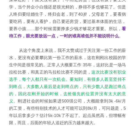
学，当个外企小白领还是很光鲜的，挣得不多也够花了。但是
人终归要结婚生子，终归会老，到了40岁，父母老了，要看病
要吃药，要有人看护，自己要还房贷，要过基本体面的生活，
要养小孩……那个时候需要挣多少钱才够花才重要。所以，
看
待工作，眼光要放远一点，一时的谁高谁低并不能说明什么
。
从这个角度上来说，我不太赞成过于关注第一份工作的薪
水，更没有必要攀比第一份工作的薪水，这在刚刚出校园的学
生中间是很常见的。正常人大概要工作 35年，这好比是一场马
拉松比赛，和真正的马拉松比赛不同的是，
这次比赛没有职业
选手，每个人都只有一次机会。要知到，有很多人甚至坚持不
到终点，大多数人最后是走到终点的，只有少数人是跑过终点
的，因此在刚开始的时候，去抢领先的位置并没有太大的意
义。
刚进社会的时候如果进500强公司，大概能拿到3k -6k/月
的工资，有些特别技术的人才可能可以到8k/月，可问题是，5
年以后拿多少？估计5k-10k了不起了。起点虽然高，但增幅有
限，而且，后面的年轻人追赶的压力越来越大。