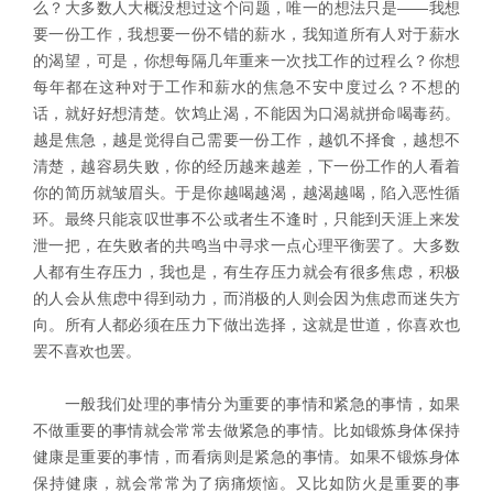
么？大多数人大概没想过这个问题，唯一的想法只是——我想
要一份工作，我想要一份不错的薪水，我知道所有人对于薪水
的渴望，可是，你想每隔几年重来一次找工作的过程么？你想
每年都在这种对于工作和薪水的焦急不安中度过么？不想的
话，就好好想清楚。饮鸩止渴，不能因为口渴就拼命喝毒药。
越是焦急，越是觉得自己需要一份工作，越饥不择食，越想不
清楚，越容易失败，你的经历越来越差，下一份工作的人看着
你的简历就皱眉头。于是你越喝越渴，越渴越喝，陷入恶性循
环。最终只能哀叹世事不公或者生不逢时，只能到天涯上来发
泄一把，在失败者的共鸣当中寻求一点心理平衡罢了。大多数
人都有生存压力，我也是，有生存压力就会有很多焦虑，积极
的人会从焦虑中得到动力，而消极的人则会因为焦虑而迷失方
向。所有人都必须在压力下做出选择，这就是世道，你喜欢也
罢不喜欢也罢。
一般我们处理的事情分为重要的事情和紧急的事情，如果
不做重要的事情就会常常去做紧急的事情。比如锻炼身体保持
健康是重要的事情，而看病则是紧急的事情。如果不锻炼身体
保持健康，就会常常为了病痛烦恼。又比如防火是重要的事