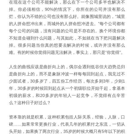
在现在这个公司不能解决，那么在下一个公司多半也解决不
掉。你必须相信，90%的情况下，你所在的公司并没有那么
烂，你认为不错的公司也没有那么好。就像围城里说的，“城里
的人拼命想冲出来，而城外的人拼命想冲进去。”每个公司都有
每个公司的问题，没有问题的公司是不存在的。换个环境你都
不知道会碰到什么问题，与其如此，不如就在当下把问题解决
掉。很多问题当你真的想要去解决的时候，或许并没有那么
难。有的时候你觉得问题无法解决，事实上，那只是“你觉得”。
人生的曲线应该是曲折向上的，偶尔会遇到低谷但大趋势总归
是曲折向上的，而不是象脉冲波一样每每回到起点，我见过不
少面试者，30多岁了，四五份工作经历，每次多则3年，少则1
年，30多岁的时候回到起点从一个初级职位开始干起，拿基本
初级的薪水，和20多岁的年轻人一起竞争，不觉得有点辛苦
么？这种日子好过么？
资本靠的就是积累，这种积累包括人际关系，经验，人脉，口
碑……如果常常更换行业，代表几年的积累付之东流，一切从
头开始，如果换了两次行业，35岁的时候大概只有5年以下的积