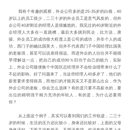
我有个有趣的观察，外企公司多的是25-35岁的白领，40
岁以上的员工很少，二三十岁的外企员工是意气风发的，但外
企公司40岁附近的经理人是很尴尬的。我见过的40岁附近的外
企经理人大多在一直跳槽，最后大多跳到民企，比方说，唐
骏。外企员工的成功很大程度上是公司的成功，并非个人的成
功，西门子的确比国美大，但并不代表西门子中国经理比国美
的老板强，甚至可以说差得很远。而进外企的人往往并不能很
早理解这一点，把自己的成功90％归功于自己的能力，实际
上，外企公司随便换个中国区总经理并不会给业绩带来什么了
不起的影响。好了问题来了，当这些经理人40多岁了，他们的
薪资要求变得很高，而他们的才能其实又不是那么出众，作为
外企公司的老板，你会怎么选择？有的是只要不高薪水的，要
出位的精明强干精力充沛的年轻人，有的是，为什么还要用
你？
从上面这个例子，其实可以看到我们的工作轨迹，二三十
岁的时候，生活的压力还比较小，身体还比较好，上面的父母
身体还好，下面又没有孩子，不用还房贷，也没有孩子要上大