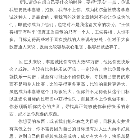
所以请你在想自己要什么的时候，要得“现实”一点，你说
我想要做李嘉诚，抱歉，我帮不上你。成为比尔盖茨或者李嘉
诚这种人，是靠命的，看我写的这篇文章绝对不会让你成为他
们，即使你成为了他们，也绝对不是我这篇文章的功劳。“王侯
将相宁有种乎”但真正当皇帝的只有一个人，王侯将相，人也不
多。目标定得高些对于喜欢挑战的人来说有好处，但对于大多
数普通人来说，反而比较容易灰心沮丧，很容易就放弃了。
回过头来说，李嘉诚比你有钱大致50万倍，他比你更快乐
么？或许。有没有比你快乐50万倍，一定没有。他比你最多也
就快乐一两倍，甚至有可能还不如你快乐。寻找自己想要的东
西不是和别人比赛，比谁要得更多更高，比谁的目标更远大。
虽然成为李嘉诚这个目标很宏大，但你并不见得会从这个目标
以及追求目标的过程当中获得快乐，而且基本上你也做不到。
你必须听听你内心的声音，寻找真正能够使你获得快乐的东
西，那才是你想要的东西。
你想要的东西，或者我们把它称之为目标，目标其实并没
有高低之分，你不需要因为自己的目标没有别人远大而不好意
思，达到自己的目标其实就是成功，成功有大有小，快乐却是