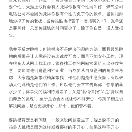
耍个性，天涯上或许会有人觉得你很有个性而叫好，煤气公司
电话公司不会因为觉得你很有个性而免了你的帐单。当你很帅
地炒掉了你的老板，当你很酷地挖苦了一番招聘的HR，账单还
是要照付，只是你赚钱的时间更少了，除了你自己，没人受损
失。
我并不反对跳槽，但跳槽决不是解决问题的办法，而且频繁跳
槽的后果是让人觉得没有忠诚度可言，而且不能安心工作。现
在很多人从网上找工作，很多找工作的网站常常给人出些馊主
意，要知道他们是盈利性企业，当然要从自身盈利的角度来考
虑，大家越是频繁跳槽频繁找工作他们越是生意兴隆，所以鼓
动人们跳槽是他们的工作。所以他们会常常告诉你，你拿的薪
水少了，你享受的福利待遇差了，又是“薪情快报”又是“赞叹自
由奔放的灵魂”。至于是否会因此让你不能安心，你跳了槽是否
解决问题，是否更加开心，那个，他们管不着。
要跳槽肯定是有问题，一般来说问题发生了，躲是躲不开的，
很多人跳槽是因为这样或者那样的不开心，如果这种不开心，