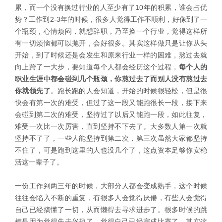
累，而一个没有换过行业的人至少有了10年的积累，谁会占优
势？工作到2-3年的时候，很多人觉得工作不顺利，好像到了一
个瓶颈，心情烦闷，就想辞职，乃至换一个行业，觉得这样所
有一切烦恼都可以抛开，会好很多。其实这样做只是让你从头
开始，到了时候还是会发生和原来行业一样的困难，熬过去就
向上跨了一大步，要知道每个人都会经历这个过程，
每个人的
职业生涯中都会碰到几个瓶颈，你熬过去了而别人没有熬过去
你就领先了
。跑长跑的人会知道，开始的时候很轻松，但是很
快会有第一次的难受，但过了这一段又能跑很长一段，接下来
会碰到第二次的难受，坚持过了以后又能跑一段，如此往复，
难受一次比一次厉害，直到坚持不下去了。大多数人第一次就
坚持不了了，一些人能坚持到第二次，第三次虽然大家都坚持
不住了，可是跑到这里的人也没几个了，这点资本足够你安稳
活这一辈子了。
一份工作到两三年的时候，大部分人都会变成熟手，这个时候
往往会陷入不断的重复，有很多人会觉得厌倦，有些人会觉得
自己已经搞懂了一切，从而懒得去寻求进步了。很多时候的跳
槽是因为觉得失去兴趣了，觉得自己已经完成比赛了。其实这