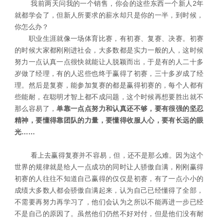
我前两天问我的一个销售，你会的这些东西一个新人2年
就都学会了，但新人所要求的薪水却只是你的一半，到时候，
你怎么办？
职业生涯就像一场体育比赛，有初赛、复赛、决赛。初赛
的时候大家都刚刚进社会，大多数都是实力一般的人，这时候
努力一点认真一点很快就能让人脱颖而出，于是有的人二十多
岁做了经理，有的人迟些也终于赢得了初赛，三十多岁成了经
理。然后是复赛，能参加复赛的都是赢得初赛的，每个人都有
些能耐，在聪明才智上都不成问题，这个时候再想要胜出就不
那么容易了，
单靠一点点努力和认真还不够，要有很强的坚忍
精神，要懂得靠团队的力量，要懂得收服人心，要有长远的眼
光
……
看上去赢得复赛并不容易，但，还不是那么难。因为这个
世界的规律就是给人一点成功的同时让人骄傲自满，刚刚赢得
初赛的人往往不知道自己赢得的仅仅是初赛，有了一点小小的
成绩大多数人都会骄傲自满起来，认为自己已经懂得了全部，
不需要再努力再学习了，他们会认为之所以不能再进一步已经
不是自己的原因了。虽然他们仍然不好对付，但是他们没有耐