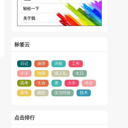
轻松一下
关于我
标签云
日记
摘录
诗歌
工作
生活
抉择
成人礼
生日
高考
生命
爱
大学
年会
新年
随想
生活经验
技术
点击排行