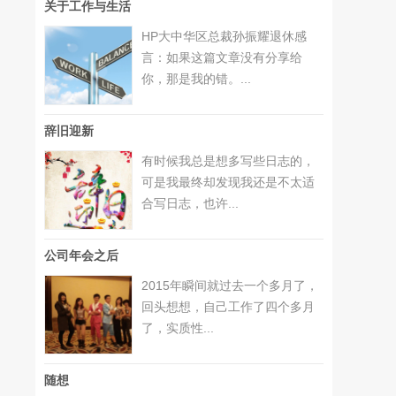
关于工作与生活
HP大中华区总裁孙振耀退休感
言：如果这篇文章没有分享给
你，那是我的错。...
辞旧迎新
有时候我总是想多写些日志的，
可是我最终却发现我还是不太适
合写日志，也许...
公司年会之后
2015年瞬间就过去一个多月了，
回头想想，自己工作了四个多月
了，实质性...
随想