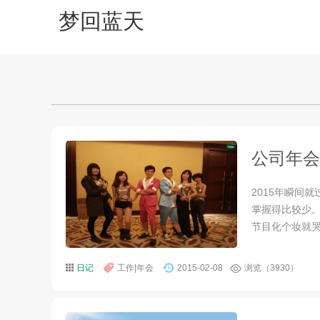
梦回蓝天
公司年会
2015年瞬间
掌握得比较少
节目化个妆就哭
日记
工作|年会
2015-02-08
浏览（3930）