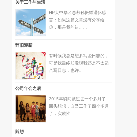
关于工作与生活
HP大中华区总裁孙振耀退休感
言：如果这篇文章没有分享给
你，那是我的错。...
辞旧迎新
有时候我总是想多写些日志的，
可是我最终却发现我还是不太适
合写日志，也许...
公司年会之后
2015年瞬间就过去一个多月了，
回头想想，自己工作了四个多月
了，实质性...
随想