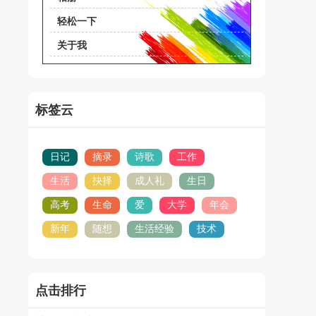
轻松一下
关于我
标签云
日记
摘录
诗歌
工作
生活
抉择
成人礼
生日
高考
生命
爱
大学
年会
新年
随想
生活经验
技术
点击排行