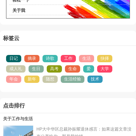
轻松一下
关于我
标签云
日记
摘录
诗歌
工作
生活
抉择
成人礼
生日
高考
生命
爱
大学
年会
新年
随想
生活经验
技术
点击排行
关于工作与生活
HP大中华区总裁孙振耀退休感言：如果这篇文章没