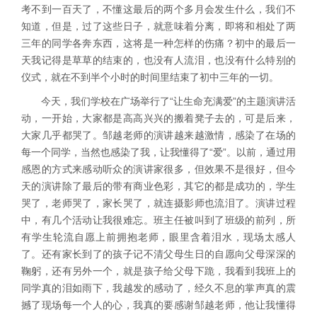
考不到一百天了，不懂这最后的两个多月会发生什么，我们不
知道，但是，过了这些日子，就意味着分离，即将和相处了两
三年的同学各奔东西，这将是一种怎样的伤痛？初中的最后一
天我记得是草草的结束的，也没有人流泪，也没有什么特别的
仪式，就在不到半个小时的时间里结束了初中三年的一切。
今天，我们学校在广场举行了
“
让生命充满爱
”
的主题演讲活
动，一开始，大家都是高高兴兴的搬着凳子去的，可是后来，
大家几乎都哭了。邹越老师的演讲越来越激情，感染了在场的
每一个同学，当然也感染了我，让我懂得了
“
爱
”
。以前，通过用
感恩的方式来感动听众的演讲家很多，但效果不是很好，但今
天的演讲除了最后的带有商业色彩，其它的都是成功的，学生
哭了，老师哭了，家长哭了，就连摄影师也流泪了。演讲过程
中，有几个活动让我很难忘。班主任被叫到了班级的前列，所
有学生轮流自愿上前拥抱老师，眼里含着泪水，现场太感人
了。还有家长到了的孩子记不清父母生日的自愿向父母深深的
鞠躬，还有另外一个，就是孩子给父母下跪，我看到我班上的
同学真的泪如雨下，我越发的感动了，经久不息的掌声真的震
撼了现场每一个人的心，我真的要感谢邹越老师，他让我懂得