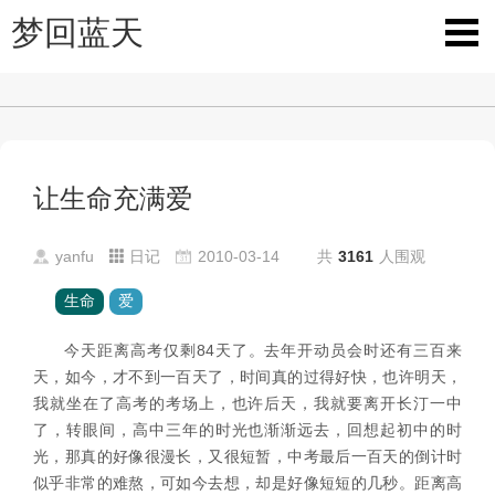
梦回蓝天
让生命充满爱
yanfu
日记
2010-03-14
共
3161
人围观
生命
爱
今天距离高考仅剩
84
天了。去年开动员会时还有三百来
天，如今，才不到一百天了，时间真的过得好快，也许明天，
我就坐在了高考的考场上，也许后天，我就要离开长汀一中
了，转眼间，高中三年的时光也渐渐远去，回想起初中的时
光，那真的好像很漫长，又很短暂，中考最后一百天的倒计时
似乎非常的难熬，可如今去想，却是好像短短的几秒。距离高