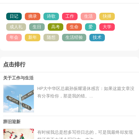
日记
摘录
诗歌
工作
生活
抉择
成人礼
生日
高考
生命
爱
大学
年会
新年
随想
生活经验
技术
点击排行
关于工作与生活
HP大中华区总裁孙振耀退休感言：如果这篇文章没
有分享给你，那是我的错。...
辞旧迎新
有时候我总是想多写些日志的，可是我最终却发现