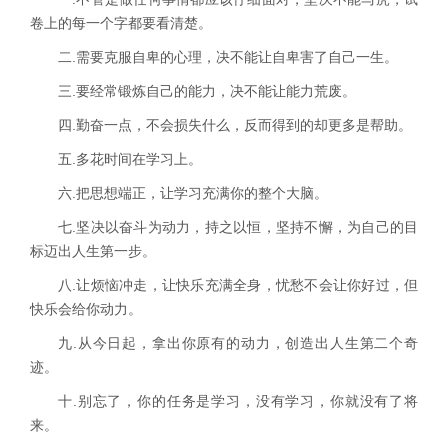
卷上的每一个字都要看清楚。
二
.
需要克服自卑的心理，决不能让自卑害了自己一生。
三
.
要经常锻炼自己的能力，决不能让能力荒废。
四
.
勤奋一点，不会损失什么，反而得到的却更多是帮助。
五
.
多花时间在学习上。
六
.
把思想端正，让学习充满你的整个大脑。
七
.
坚决以奋斗为动力，持之以恒，坚持不懈，为自己的目
标迈出人生第一步。
八
.
让烦恼冲走，让快乐充满全身，忧愁不会让你好过，但
快乐会给你动力。
九
.
从今日起，拿出你原有的动力，创造出人生第二个奇
迹。
十
.
别忘了，你的任务是学习，没有学习，你就没有了将
来。