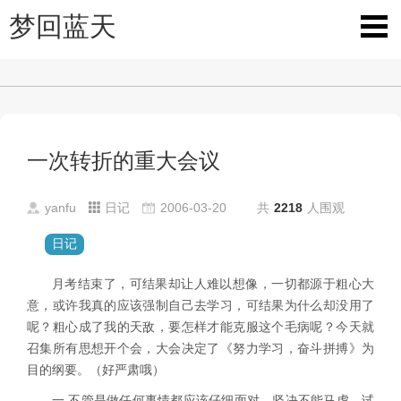
梦回蓝天
一次转折的重大会议
yanfu
日记
2006-03-20
共
2218
人围观
日记
月考结束了，可结果却让人难以想像，一切都源于粗心大
意，或许我真的应该强制自己去学习，可结果为什么却没用了
呢？粗心成了我的天敌，要怎样才能克服这个毛病呢？今天就
召集所有思想开个会，大会决定了《努力学习，奋斗拼搏》为
目的纲要。（好严肃哦）
一
.
不管是做任何事情都应该仔细面对，坚决不能马虎，试