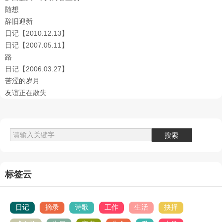
随想
辞旧迎新
日记【2010.12.13】
日记【2007.05.11】
路
日记【2006.03.27】
苦涩的岁月
友谊正在散失
标签云
日记
摘录
诗歌
工作
生活
抉择