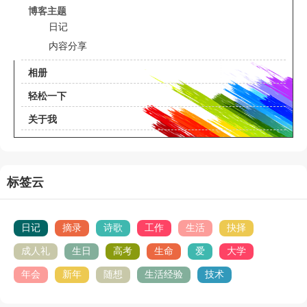
博客主题
日记
内容分享
相册
轻松一下
关于我
标签云
日记
摘录
诗歌
工作
生活
抉择
成人礼
生日
高考
生命
爱
大学
年会
新年
随想
生活经验
技术