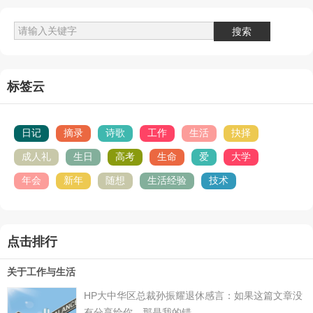
标签云
日记
摘录
诗歌
工作
生活
抉择
成人礼
生日
高考
生命
爱
大学
年会
新年
随想
生活经验
技术
点击排行
关于工作与生活
HP大中华区总裁孙振耀退休感言：如果这篇文章没
有分享给你，那是我的错。...